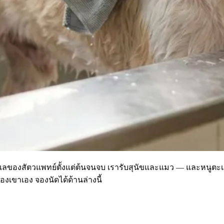
รดูแลของสัตวแพทย์ตั้งแต่ต้นจนจบ เรารับสุนัขและแมว — และหนูตะเ
เขาเอง จองนัดได้ด้านล่างนี้