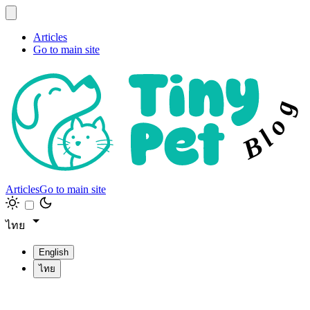
Articles
Go to main site
g
o
l
B
Articles
Go to main site
ไทย
English
ไทย